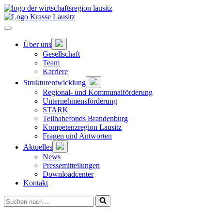
Zum
Hauptinhalt
springen
Hauptnavigation
öffnen
Untermenü
Über uns
öffnen
Gesellschaft
Team
Karriere
Untermenü
Strukturentwicklung
öffnen
Regional- und Kommunalförderung
Unternehmensförderung
STARK
Teilhabefonds Brandenburg
Kompetenzregion Lausitz
Fragen und Antworten
Untermenü
Aktuelles
öffnen
News
Pressemitteilungen
Downloadcenter
Kontakt
Suchen
nach …