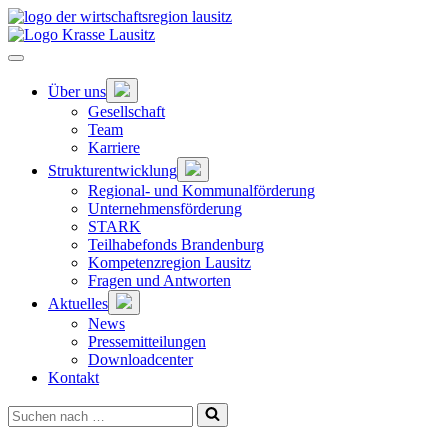
Zum
Hauptinhalt
springen
Hauptnavigation
öffnen
Untermenü
Über uns
öffnen
Gesellschaft
Team
Karriere
Untermenü
Strukturentwicklung
öffnen
Regional- und Kommunalförderung
Unternehmensförderung
STARK
Teilhabefonds Brandenburg
Kompetenzregion Lausitz
Fragen und Antworten
Untermenü
Aktuelles
öffnen
News
Pressemitteilungen
Downloadcenter
Kontakt
Suchen
nach …