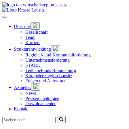
Zum
Hauptinhalt
springen
Hauptnavigation
öffnen
Untermenü
Über uns
öffnen
Gesellschaft
Team
Karriere
Untermenü
Strukturentwicklung
öffnen
Regional- und Kommunalförderung
Unternehmensförderung
STARK
Teilhabefonds Brandenburg
Kompetenzregion Lausitz
Fragen und Antworten
Untermenü
Aktuelles
öffnen
News
Pressemitteilungen
Downloadcenter
Kontakt
Suchen
nach …