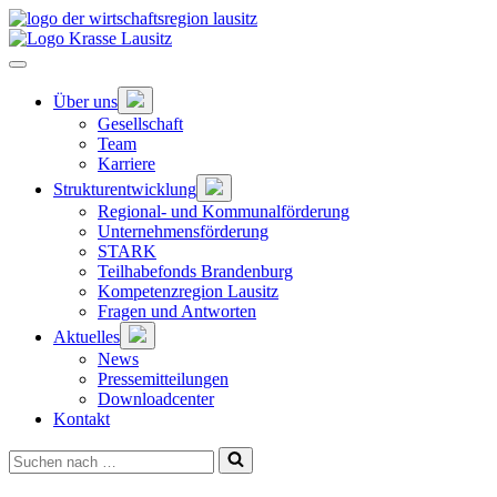
Zum
Hauptinhalt
springen
Hauptnavigation
öffnen
Untermenü
Über uns
öffnen
Gesellschaft
Team
Karriere
Untermenü
Strukturentwicklung
öffnen
Regional- und Kommunalförderung
Unternehmensförderung
STARK
Teilhabefonds Brandenburg
Kompetenzregion Lausitz
Fragen und Antworten
Untermenü
Aktuelles
öffnen
News
Pressemitteilungen
Downloadcenter
Kontakt
Suchen
nach …