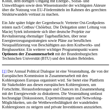
Konin, dem dortigen Umgang mit Energie-, Sozial- und
Umweltfragen sowie dem Wissenstransfer der wichtigsten Akteure
über die Nutzung von EU-Fördermitteln im Rahmen des gerechten
Strukturwandels vertraut zu machen.
Ein Jahr später folgte der Gegenbesuch: Vertreter Ost-Großpolens
reisten nach Cottbus/ Chóśebuz. Die Delegation unter Leitung von
Maciej Sytek informierte sich über deutsche Projekte zur
Revitalisierung ehemaliger Tagebauflächen, über neue
Energieerzeugungsstrategien sowie Pläne zur beruflichen
Neuqualifizierung von Beschäftigten aus dem Kraftwerks- und
Bergbausektor. Ein weiterer wichtiger Programmpunkt waren
Optionen der Zusammenarbeit
mit der Brandenburgischen
Technischen Universität (BTU) und den lokalen Behörden.
[1]
Der Annual Political Dialogue ist eine Veranstaltung, die von der
Europäischen Kommission in Zusammenarbeit mit den
Kohleregionen Europas organisiert wird. Sie bietet eine Plattform
für Stakeholder aus diesen europäischen Kohleregionen, um
Fortschritte, Herausforderungen und Chancen im Zusammenhang
mit der Energiewende zu diskutieren. Die Veranstaltung umfasst
hochrangige Diskussionen, Expertensitzungen und Networking-
Möglichkeiten, um die Wettbewerbsfähigkeit der wandelnden
Kohleregionen zu steigern und private Investitionen anzuziehen.