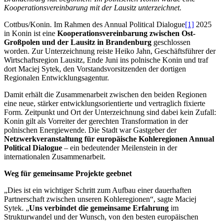
Kooperationsvereinbarung mit der Lausitz unterzeichnet.
Cottbus/Konin. Im Rahmen des Annual Political Dialogue
[1]
2025
in Konin ist eine
Kooperationsvereinbarung zwischen Ost-
Großpolen und der Lausitz in Brandenburg
geschlossen
worden. Zur Unterzeichnung reiste Heiko Jahn, Geschäftsführer der
Wirtschaftsregion Lausitz, Ende Juni ins polnische Konin und traf
dort Maciej Sytek, den Vorstandsvorsitzenden der dortigen
Regionalen Entwicklungsagentur.
Damit erhält die Zusammenarbeit zwischen den beiden Regionen
eine neue, stärker entwicklungsorientierte und vertraglich fixierte
Form. Zeitpunkt und Ort der Unterzeichnung sind dabei kein Zufall:
Konin gilt als Vorreiter der gerechten Transformation in der
polnischen Energiewende. Die Stadt war Gastgeber der
Netzwerkveranstaltung für europäische Kohleregionen Annual
Political Dialogue
– ein bedeutender Meilenstein in der
internationalen Zusammenarbeit.
Weg für gemeinsame Projekte geebnet
„Dies ist ein wichtiger Schritt zum Aufbau einer dauerhaften
Partnerschaft zwischen unseren Kohleregionen“, sagte Maciej
Sytek. „
Uns verbindet die gemeinsame Erfahrung
im
Strukturwandel und der Wunsch, von den besten europäischen