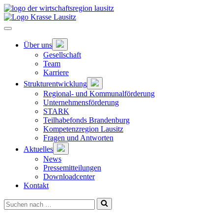
Zum
Hauptinhalt
springen
Hauptnavigation
öffnen
Untermenü
Über uns
öffnen
Gesellschaft
Team
Karriere
Untermenü
Strukturentwicklung
öffnen
Regional- und Kommunalförderung
Unternehmensförderung
STARK
Teilhabefonds Brandenburg
Kompetenzregion Lausitz
Fragen und Antworten
Untermenü
Aktuelles
öffnen
News
Pressemitteilungen
Downloadcenter
Kontakt
Suchen
nach …