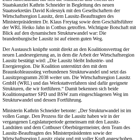
Staatskanzlei Kathrin Schneider in Begleitung des neuen
Staatssekretärs David Kolesnyk mit den Gesellschaftern der
Wirtschaftsregion Lausitz, dem Lausitz-Beauftragten des
Ministerpräsidenten Dr. Klaus Freytag sowie dem Geschäftsführer
der WRL Heiko Jahn in Cottbus getroffen. Wichtigste Botschaft mit
Blick auf den dynamischen Strukturwandel war: Die
brandenburgische Lausitz ist auf einem guten Weg.
Der Austausch knüpfte somit direkt an den Koalitionsvertrag der
neuen Landesregierung an, in dem die Arbeit der Wirtschaftsregion
Lausitz bestätigt wird: „Die Lausitz bleibt Industrie- und
Energieregion. Die Koalition unterstützt den mit dem
Braunkohleausstieg verbundenen Strukturwandel und setzt das
Lausitzprogramm 2038 weiter um. Die Wirtschaftsregion Lausitz
GmbH (WRL) und das Werkstattverfahren sind dafür geeignete
Strukturen, die wir fortführen.“ Damit bekennen sich beide
Koalitionspartner SPD und BSW zum eingeschlagenen Weg im
Strukturwandel und dessen Fortführung.
Ministerin Kathrin Schneider betonte: „Der Strukturwandel ist im
vollen Gange. Den Prozess für die Lausitz haben wir in der
vergangenen Legislaturperiode gemeinsam mit den Lausitz-
Landräten und dem Cottbuser Oberbürgermeister, dem Team des
Lausitz-Beauftragten des Ministerpräsidenten sowie der
Wirtschaftsregion Lausitz zügig und mit voller Kraft angeschoben.