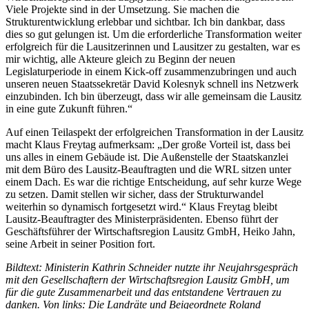
Viele Projekte sind in der Umsetzung. Sie machen die
Strukturentwicklung erlebbar und sichtbar. Ich bin dankbar, dass
dies so gut gelungen ist. Um die erforderliche Transformation weiter
erfolgreich für die Lausitzerinnen und Lausitzer zu gestalten, war es
mir wichtig, alle Akteure gleich zu Beginn der neuen
Legislaturperiode in einem Kick-off zusammenzubringen und auch
unseren neuen Staatssekretär David Kolesnyk schnell ins Netzwerk
einzubinden. Ich bin überzeugt, dass wir alle gemeinsam die Lausitz
in eine gute Zukunft führen.“
Auf einen Teilaspekt der erfolgreichen Transformation in der Lausitz
macht Klaus Freytag aufmerksam: „Der große Vorteil ist, dass bei
uns alles in einem Gebäude ist. Die Außenstelle der Staatskanzlei
mit dem Büro des Lausitz-Beauftragten und die WRL sitzen unter
einem Dach. Es war die richtige Entscheidung, auf sehr kurze Wege
zu setzen. Damit stellen wir sicher, dass der Strukturwandel
weiterhin so dynamisch fortgesetzt wird.“ Klaus Freytag bleibt
Lausitz-Beauftragter des Ministerpräsidenten. Ebenso führt der
Geschäftsführer der Wirtschaftsregion Lausitz GmbH, Heiko Jahn,
seine Arbeit in seiner Position fort.
Bildtext: Ministerin Kathrin Schneider nutzte ihr Neujahrsgespräch
mit den Gesellschaftern der Wirtschaftsregion Lausitz GmbH, um
für die gute Zusammenarbeit und das entstandene Vertrauen zu
danken. Von links: Die Landräte und Beigeordnete Roland