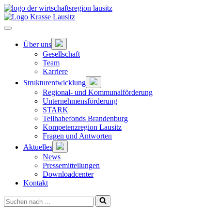
Zum
Hauptinhalt
springen
Hauptnavigation
öffnen
Untermenü
Über uns
öffnen
Gesellschaft
Team
Karriere
Untermenü
Strukturentwicklung
öffnen
Regional- und Kommunalförderung
Unternehmensförderung
STARK
Teilhabefonds Brandenburg
Kompetenzregion Lausitz
Fragen und Antworten
Untermenü
Aktuelles
öffnen
News
Pressemitteilungen
Downloadcenter
Kontakt
Suchen
nach …