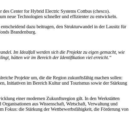
r des Center for Hybrid Electric Systems Cottbus (chesco).
 um neue Technologien schneller und effizienter zu entwickeln.
e entscheidend dazu beitragen, den Strukturwandel in der Lausitz für
efonds Brandenburg.
del. Im Idealfall werden sich die Projekte zu eigen gemacht, wie
gt, hätten wir im Bereich der Identifikation viel erreicht.“
reiche Projekte um, die die Region zukunftsfähig machen sollen:
n, Initiativen im Bereich Kultur und Tourismus sowie der Stärkung
twicklung einer modernen Zukunftsregion gilt. In den Werkstätten
nd Organisationen aus Wissenschaft, Wirtschaft, Verwaltung und
n im Fokus: die Stärkung der Wettbewerbsfähigkeit, die Förderung von