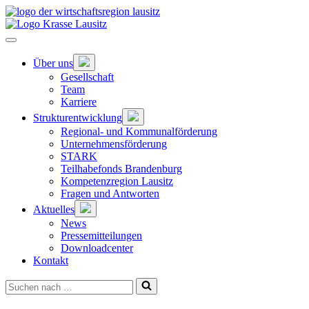
Zum
Hauptinhalt
springen
Hauptnavigation
öffnen
Untermenü
Über uns
öffnen
Gesellschaft
Team
Karriere
Untermenü
Strukturentwicklung
öffnen
Regional- und Kommunalförderung
Unternehmensförderung
STARK
Teilhabefonds Brandenburg
Kompetenzregion Lausitz
Fragen und Antworten
Untermenü
Aktuelles
öffnen
News
Pressemitteilungen
Downloadcenter
Kontakt
Suchen
nach …