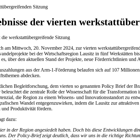
ttübergreifenden Sitzung
bnisse der vierten werkstattüber
ich am Mittwoch, 20. November 2024, zur vierten werkstattübergreifen
andelprojekte bei der Wirtschaftsregion Lausitz in fünf Werkstätten bis
t es, über den aktuellen Stand der Projekte, neue Förderrichtlinien und
 Auszahlungen aus der Arm-1-Förderung belaufen sich auf 107 Millionen
nftsthemen abdecken.
aftlichen Begleitforschung, dem vierten so genannten Policy Brief der 
beleuchtet die zentrale Rolle der Wissenschaft für die Transformation 
Potenzial, die Region zu einem Wissens- und Innovationsstandort zu entw
afischen Wandel entgegenzuwirken, indem die Lausitz zur attraktiven 
 und Produktivität fördern.
agt dazu:
ute hier in der Region angesiedelt haben. Doch bis diese Entwicklungen
s. Der Policy-Brief zeigt deutlich, dass wir uns in die richtige Richt