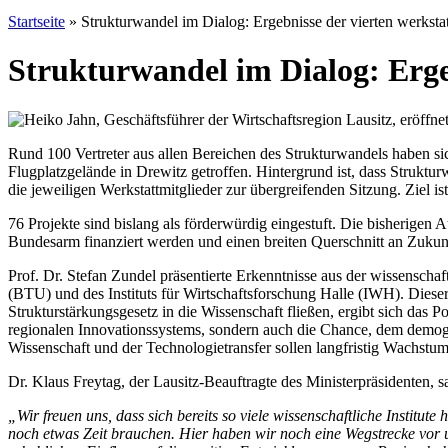
Startseite
»
Strukturwandel im Dialog: Ergebnisse der vierten werksta
Strukturwandel im Dialog: Erge
Rund 100 Vertreter aus allen Bereichen des Strukturwandels haben s
Flugplatzgelände in Drewitz getroffen. Hintergrund ist, dass Strukturw
die jeweiligen Werkstattmitglieder zur übergreifenden Sitzung. Ziel is
76 Projekte sind bislang als förderwürdig eingestuft. Die bisherigen
Bundesarm finanziert werden und einen breiten Querschnitt an Zuku
Prof. Dr. Stefan Zundel präsentierte Erkenntnisse aus der wissensch
(BTU) und des Instituts für Wirtschaftsforschung Halle (IWH). Dieser 
Strukturstärkungsgesetz in die Wissenschaft fließen, ergibt sich das 
regionalen Innovationssystems, sondern auch die Chance, dem demogr
Wissenschaft und der Technologietransfer sollen langfristig Wachstum
Dr. Klaus Freytag, der Lausitz-Beauftragte des Ministerpräsidenten, s
„Wir freuen uns, dass sich bereits so viele wissenschaftliche Instit
noch etwas Zeit brauchen. Hier haben wir noch eine Wegstrecke vor un