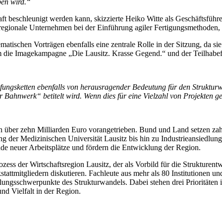
ben wird.“
ft beschleunigt werden kann, skizzierte Heiko Witte als Geschäftsführe
o regionale Unternehmen bei der Einführung agiler Fertigungsmethoden,
ematischen Vorträgen ebenfalls eine zentrale Rolle in der Sitzung, da si
em die Imagekampagne „Die Lausitz. Krasse Gegend.“ und der Teilhab
ungsketten ebenfalls von herausragender Bedeutung für den Strukturwan
Bahnwerk“ betitelt wird. Wenn dies für eine Vielzahl von Projekten gelin
 über zehn Milliarden Euro vorangetrieben. Bund und Land setzen zahl
er Medizinischen Universität Lausitz bis hin zu Industrieansiedlunge
e neuer Arbeitsplätze und fördern die Entwicklung der Region.
rozess der Wirtschaftsregion Lausitz, der als Vorbild für die Strukturen
stattmitgliedern diskutieren. Fachleute aus mehr als 80 Institutionen u
icklungsschwerpunkte des Strukturwandels. Dabei stehen drei Prioritäte
nd Vielfalt in der Region.