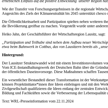
erheblichen Einfluss auf die positive Entwicklung unserer Region ha
Wie der Transfer von Forschungsergebnissen in die regionale Wirtscha
Angesichts des Ziels der Klimaneutralität bis 2045 unterstützt chesc
Die Öffentlichkeitsarbeit und Partizipation spielten neben weiteren th
die Bevölkerung greifbar zu machen. Vorgestellt wurde unter ander
Heiko Jahn, der Geschäftsführer der Wirtschaftsregion Lausitz, sagt:
„Partizipation und Teilhabe sind neben dem Aufbau neuer Wertschöpf
etwa beim Bahnwerk in Cottbus, das von Lausitzern bereits als „unser 
Hintergrund:
Der Lausitzer Strukturwandel wird mit einem Investitionsvolumen von
Vom ICE-Instandhaltungswerk der Deutschen Bahn über die Gründung d
der öffentlichen Daseinsvorsorge. Diese Maßnahmen schaffen Tausend
Ein wesentlicher Bestandteil dieser Transformation ist der Werkstattp
können Projektinitiator*innen ihre Ideen einbringen und mit den Werk
Zivilgesellschaft qualifizieren die Ideen entlang der zentralen Entw
Bildung und Fachkräften sowie die Verbesserung der Lebensqualität u
Text: WRL-Presseinformation vom 22.11.2024