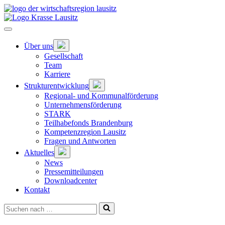
Zum
Hauptinhalt
springen
Hauptnavigation
öffnen
Untermenü
Über uns
öffnen
Gesellschaft
Team
Karriere
Untermenü
Strukturentwicklung
öffnen
Regional- und Kommunalförderung
Unternehmensförderung
STARK
Teilhabefonds Brandenburg
Kompetenzregion Lausitz
Fragen und Antworten
Untermenü
Aktuelles
öffnen
News
Pressemitteilungen
Downloadcenter
Kontakt
Suchen
nach …