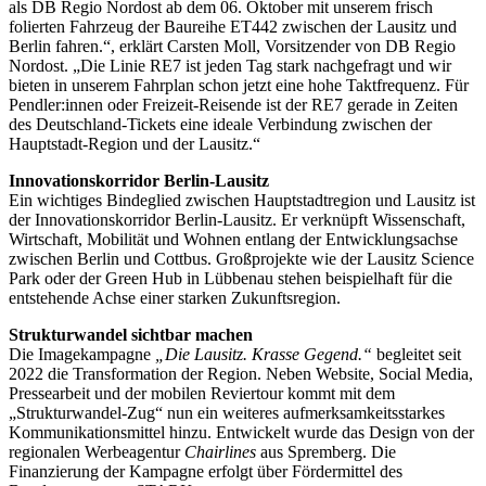
als DB Regio Nordost ab dem 06. Oktober mit unserem frisch
folierten Fahrzeug der Baureihe ET442 zwischen der Lausitz und
Berlin fahren.“, erklärt Carsten Moll, Vorsitzender von DB Regio
Nordost. „Die Linie RE7 ist jeden Tag stark nachgefragt und wir
bieten in unserem Fahrplan schon jetzt eine hohe Taktfrequenz. Für
Pendler:innen oder Freizeit-Reisende ist der RE7 gerade in Zeiten
des Deutschland-Tickets eine ideale Verbindung zwischen der
Hauptstadt-Region und der Lausitz.“
Innovationskorridor Berlin-Lausitz
Ein wichtiges Bindeglied zwischen Hauptstadtregion und Lausitz ist
der Innovationskorridor Berlin-Lausitz. Er verknüpft Wissenschaft,
Wirtschaft, Mobilität und Wohnen entlang der Entwicklungsachse
zwischen Berlin und Cottbus. Großprojekte wie der Lausitz Science
Park oder der Green Hub in Lübbenau stehen beispielhaft für die
entstehende Achse einer starken Zukunftsregion.
Strukturwandel sichtbar machen
Die Imagekampagne
„Die Lausitz. Krasse Gegend.“
begleitet seit
2022 die Transformation der Region. Neben Website, Social Media,
Pressearbeit und der mobilen Reviertour kommt mit dem
„Strukturwandel-Zug“ nun ein weiteres aufmerksamkeitsstarkes
Kommunikationsmittel hinzu. Entwickelt wurde das Design von der
regionalen Werbeagentur
Chairlines
aus Spremberg. Die
Finanzierung der Kampagne erfolgt über Fördermittel des