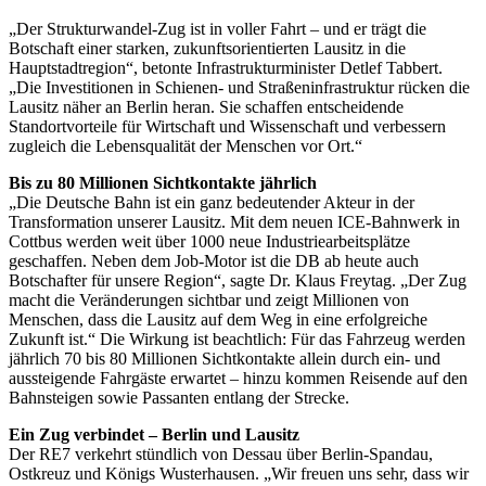
„Der Strukturwandel-Zug ist in voller Fahrt – und er trägt die
Botschaft einer starken, zukunftsorientierten Lausitz in die
Hauptstadtregion“, betonte Infrastrukturminister Detlef Tabbert.
„Die Investitionen in Schienen- und Straßeninfrastruktur rücken die
Lausitz näher an Berlin heran. Sie schaffen entscheidende
Standortvorteile für Wirtschaft und Wissenschaft und verbessern
zugleich die Lebensqualität der Menschen vor Ort.“
Bis zu 80 Millionen Sichtkontakte jährlich
„Die Deutsche Bahn ist ein ganz bedeutender Akteur in der
Transformation unserer Lausitz. Mit dem neuen ICE-Bahnwerk in
Cottbus werden weit über 1000 neue Industriearbeitsplätze
geschaffen. Neben dem Job-Motor ist die DB ab heute auch
Botschafter für unsere Region“, sagte Dr. Klaus Freytag. „Der Zug
macht die Veränderungen sichtbar und zeigt Millionen von
Menschen, dass die Lausitz auf dem Weg in eine erfolgreiche
Zukunft ist.“ Die Wirkung ist beachtlich: Für das Fahrzeug werden
jährlich 70 bis 80 Millionen Sichtkontakte allein durch ein- und
aussteigende Fahrgäste erwartet – hinzu kommen Reisende auf den
Bahnsteigen sowie Passanten entlang der Strecke.
Ein Zug verbindet – Berlin und Lausitz
Der RE7 verkehrt stündlich von Dessau über Berlin-Spandau,
Ostkreuz und Königs Wusterhausen. „Wir freuen uns sehr, dass wir