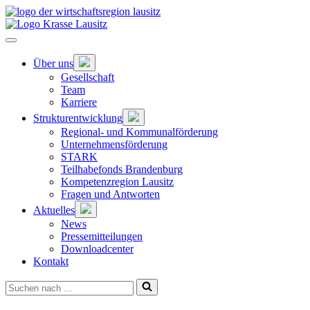
Zum
Hauptinhalt
springen
Hauptnavigation
öffnen
Untermenü
Über uns
öffnen
Gesellschaft
Team
Karriere
Untermenü
Strukturentwicklung
öffnen
Regional- und Kommunalförderung
Unternehmensförderung
STARK
Teilhabefonds Brandenburg
Kompetenzregion Lausitz
Fragen und Antworten
Untermenü
Aktuelles
öffnen
News
Pressemitteilungen
Downloadcenter
Kontakt
Suchen
nach …