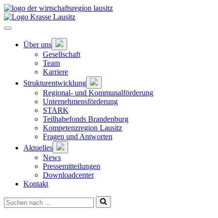
Zum
Hauptinhalt
springen
Hauptnavigation
öffnen
Untermenü
Über uns
öffnen
Gesellschaft
Team
Karriere
Untermenü
Strukturentwicklung
öffnen
Regional- und Kommunalförderung
Unternehmensförderung
STARK
Teilhabefonds Brandenburg
Kompetenzregion Lausitz
Fragen und Antworten
Untermenü
Aktuelles
öffnen
News
Pressemitteilungen
Downloadcenter
Kontakt
Suchen
nach …