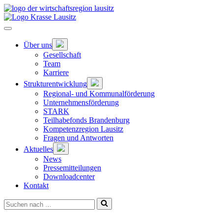
Zum
Hauptinhalt
springen
Hauptnavigation
öffnen
Untermenü
Über uns
öffnen
Gesellschaft
Team
Karriere
Untermenü
Strukturentwicklung
öffnen
Regional- und Kommunalförderung
Unternehmensförderung
STARK
Teilhabefonds Brandenburg
Kompetenzregion Lausitz
Fragen und Antworten
Untermenü
Aktuelles
öffnen
News
Pressemitteilungen
Downloadcenter
Kontakt
Suchen
nach …