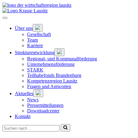
Zum
Hauptinhalt
springen
Hauptnavigation
öffnen
Untermenü
Über uns
öffnen
Gesellschaft
Team
Karriere
Untermenü
Strukturentwicklung
öffnen
Regional- und Kommunalförderung
Unternehmensförderung
STARK
Teilhabefonds Brandenburg
Kompetenzregion Lausitz
Fragen und Antworten
Untermenü
Aktuelles
öffnen
News
Pressemitteilungen
Downloadcenter
Kontakt
Suchen
nach …