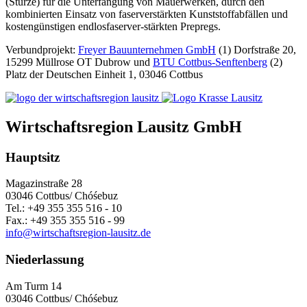
(Stürze) für die Unterfangung von Mauerwerken, durch den
kombinierten Einsatz von faserverstärkten Kunststoffabfällen und
kostengünstigen endlosfaserver-stärkten Prepregs.
Verbundprojekt:
Freyer Bauunternehmen GmbH
(1) Dorfstraße 20,
15299 Müllrose OT Dubrow und
BTU Cottbus-Senftenberg
(2)
Platz der Deutschen Einheit 1, 03046 Cottbus
Wirtschaftsregion Lausitz GmbH
Hauptsitz
Magazinstraße 28
03046 Cottbus/ Chóśebuz
Tel.: +49 355 355 516 - 10
Fax.: +49 355 355 516 - 99
info@wirtschaftsregion-lausitz.de
Niederlassung
Am Turm 14
03046 Cottbus/ Chóśebuz