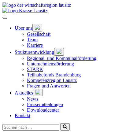
Zum
Hauptinhalt
springen
Hauptnavigation
öffnen
Untermenü
Über uns
öffnen
Gesellschaft
Team
Karriere
Untermenü
Strukturentwicklung
öffnen
Regional- und Kommunalförderung
Unternehmensförderung
STARK
Teilhabefonds Brandenburg
Kompetenzregion Lausitz
Fragen und Antworten
Untermenü
Aktuelles
öffnen
News
Pressemitteilungen
Downloadcenter
Kontakt
Suchen
nach …