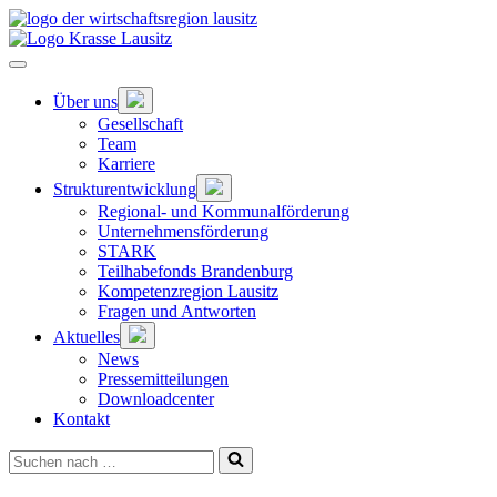
Zum
Hauptinhalt
springen
Hauptnavigation
öffnen
Untermenü
Über uns
öffnen
Gesellschaft
Team
Karriere
Untermenü
Strukturentwicklung
öffnen
Regional- und Kommunalförderung
Unternehmensförderung
STARK
Teilhabefonds Brandenburg
Kompetenzregion Lausitz
Fragen und Antworten
Untermenü
Aktuelles
öffnen
News
Pressemitteilungen
Downloadcenter
Kontakt
Suchen
nach …