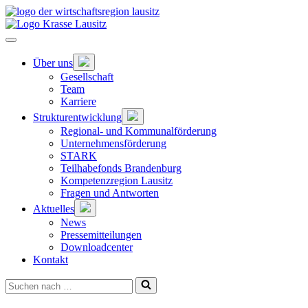
Zum
Hauptinhalt
springen
Hauptnavigation
öffnen
Untermenü
Über uns
öffnen
Gesellschaft
Team
Karriere
Untermenü
Strukturentwicklung
öffnen
Regional- und Kommunalförderung
Unternehmensförderung
STARK
Teilhabefonds Brandenburg
Kompetenzregion Lausitz
Fragen und Antworten
Untermenü
Aktuelles
öffnen
News
Pressemitteilungen
Downloadcenter
Kontakt
Suchen
nach …