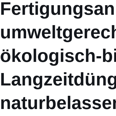
Fertigungsanl
umweltgerech
ökologisch-b
Langzeitdüng
naturbelasse