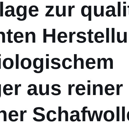
age zur quali
ten Herstell
iologischem
er aus reiner
ner Schafwoll