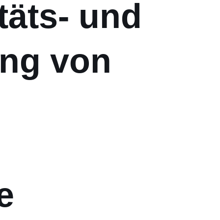
täts- und
ung von
e