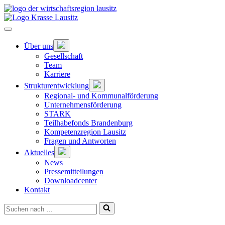
Zum
Hauptinhalt
springen
Hauptnavigation
öffnen
Untermenü
Über uns
öffnen
Gesellschaft
Team
Karriere
Untermenü
Strukturentwicklung
öffnen
Regional- und Kommunalförderung
Unternehmensförderung
STARK
Teilhabefonds Brandenburg
Kompetenzregion Lausitz
Fragen und Antworten
Untermenü
Aktuelles
öffnen
News
Pressemitteilungen
Downloadcenter
Kontakt
Suchen
nach …