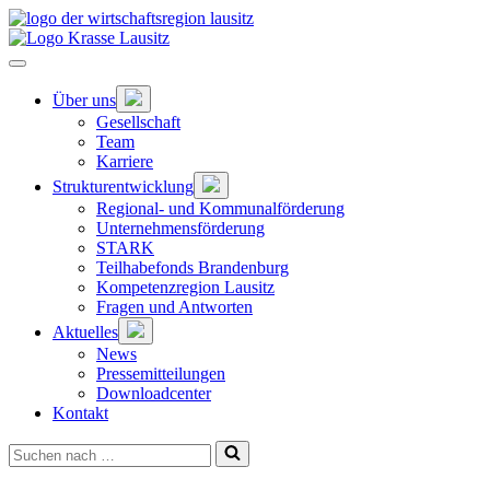
Zum
Hauptinhalt
springen
Hauptnavigation
öffnen
Untermenü
Über uns
öffnen
Gesellschaft
Team
Karriere
Untermenü
Strukturentwicklung
öffnen
Regional- und Kommunalförderung
Unternehmensförderung
STARK
Teilhabefonds Brandenburg
Kompetenzregion Lausitz
Fragen und Antworten
Untermenü
Aktuelles
öffnen
News
Pressemitteilungen
Downloadcenter
Kontakt
Suchen
nach …