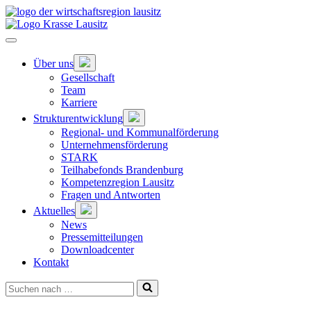
Zum
Hauptinhalt
springen
Hauptnavigation
öffnen
Untermenü
Über uns
öffnen
Gesellschaft
Team
Karriere
Untermenü
Strukturentwicklung
öffnen
Regional- und Kommunalförderung
Unternehmensförderung
STARK
Teilhabefonds Brandenburg
Kompetenzregion Lausitz
Fragen und Antworten
Untermenü
Aktuelles
öffnen
News
Pressemitteilungen
Downloadcenter
Kontakt
Suchen
nach …