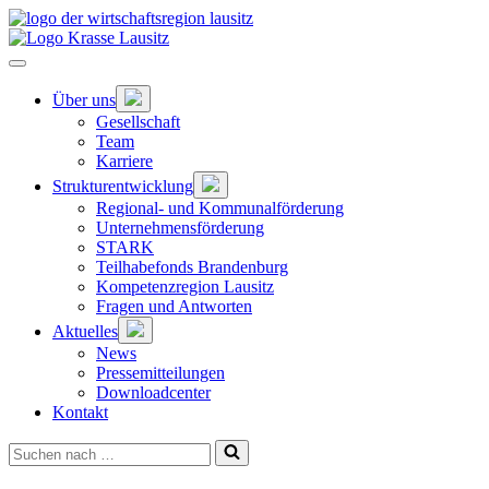
Zum
Hauptinhalt
springen
Hauptnavigation
öffnen
Untermenü
Über uns
öffnen
Gesellschaft
Team
Karriere
Untermenü
Strukturentwicklung
öffnen
Regional- und Kommunalförderung
Unternehmensförderung
STARK
Teilhabefonds Brandenburg
Kompetenzregion Lausitz
Fragen und Antworten
Untermenü
Aktuelles
öffnen
News
Pressemitteilungen
Downloadcenter
Kontakt
Suchen
nach …